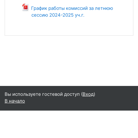
График работы комиссий за летнюю
сессию 2024-2025 уч.г.
Файл
Вы используете гостевой доступ (
Вход
)
В начало
Русский ‎(ru)‎
Русский ‎(ru)‎
English ‎(en)‎
Переключить на стандартную тему