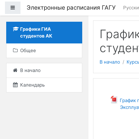
Электронные расписания ГАГУ
Боковая панель
Русский
Перейти к основному
Графики ГИА
График
студентов АК
студен
Общее
В начало
Курс
В начало
Календарь
Тематич
Общее
График 
Эксплуа