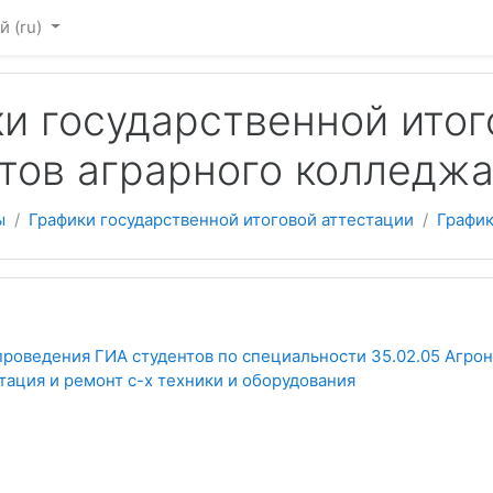
 ‎(ru)‎
 содержанию
и государственной итог
тов аграрного колледж
ы
Графики государственной итоговой аттестации
График
еский план
проведения ГИА студентов по специальности 35.02.05 Агроно
тация и ремонт с-х техники и оборудования
Файл