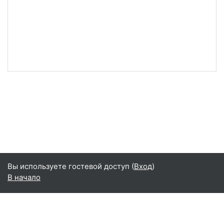
Вы используете гостевой доступ (
Вход
)
В начало
Русский ‎(ru)‎
Русский ‎(ru)‎
English ‎(en)‎